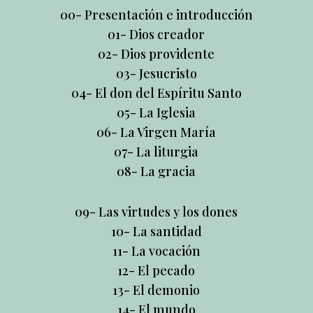
00-
Presentación e introducción
01-
Dios creador
02-
Dios providente
03-
Jesucristo
04-
El don del Espíritu Santo
05-
La Iglesia
06- La Virgen María
07- La liturgia
08- La gracia
09- Las virtudes y los dones
10- La santidad
11-
La vocación
12-
El pecado
13-
El demonio
14-
El mundo